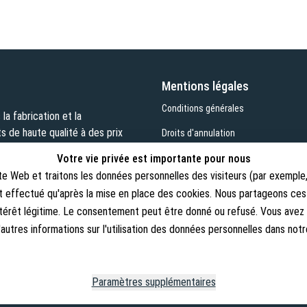
Mentions légales
Conditions générales
a fabrication et la
s de haute qualité à des prix
Droits d'annulation
Votre vie privée est importante pour nous
Rétracter le contrat
ite Web et traitons les données personnelles des visiteurs (par exemple,
Politique de confidentialité
'est effectué qu'après la mise en place des cookies. Nous partageons c
Mentions légales
térêt légitime. Le consentement peut être donné ou refusé. Vous avez l
autres informations sur l'utilisation des données personnelles dans not
Copyright © 2026. Lucx Angelsport 
Paramètres supplémentaires
* TVA incluse, plus frais de livraison