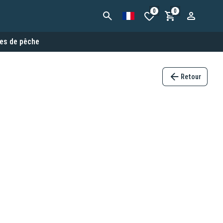
0
0
es de pêche
Retour