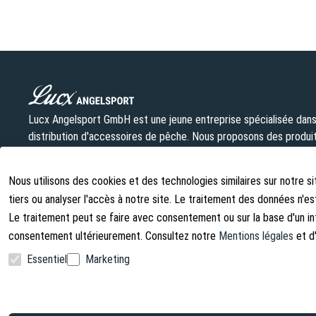
Lucx Angelsport GmbH est une jeune entreprise spécialisée dans l
distribution d'accessoires de pêche. Nous proposons des produit
équitables et notre gamme est en constante évolution.
info@lust-aufs-angeln.de
Nous utilisons des cookies et des technologies similaires sur notre s
tiers ou analyser l'accès à notre site. Le traitement des données n
Le traitement peut se faire avec consentement ou sur la base d'un in
consentement ultérieurement. Consultez notre
Mentions légales
et d'
Essentiel
Marketing
Facebook
Instagram