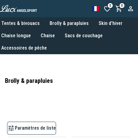
0
0
Tentes & bivouacs
Brolly & parapluies
Skin d'hiver
Chaise longue
Chaise
Sacs de couchage
Accessoires de pêche
Brolly & parapluies
Paramètres de liste