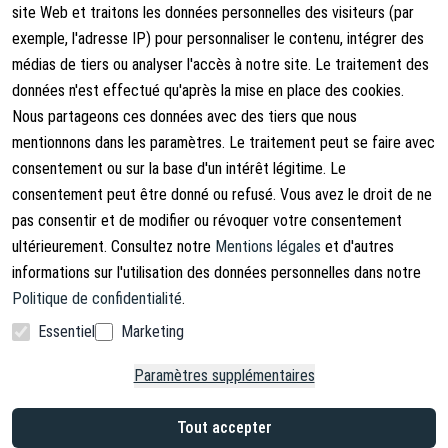
site Web et traitons les données personnelles des visiteurs (par
exemple, l'adresse IP) pour personnaliser le contenu, intégrer des
Mentions légales
À propos de nous
médias de tiers ou analyser l'accès à notre site. Le traitement des
Conditions générales
À propos de nous
données n'est effectué qu'après la mise en place des cookies.
Nous partageons ces données avec des tiers que nous
Droits d'annulation
Contact
mentionnons dans les paramètres. Le traitement peut se faire avec
Rétracter le contrat
Shipping Information
consentement ou sur la base d'un intérêt légitime. Le
consentement peut être donné ou refusé. Vous avez le droit de ne
Politique de confidentialité
pas consentir et de modifier ou révoquer votre consentement
Mentions légales
ultérieurement. Consultez notre
Mentions légales
et d'autres
informations sur l'utilisation des données personnelles dans notre
Politique de confidentialité
.
Essentiel
Marketing
Facebook
Instagram
Paramètres supplémentaires
Copyright © 2026. Lucx Angelsport GmbH
Tout accepter
* TVA incluse, plus frais de livraison