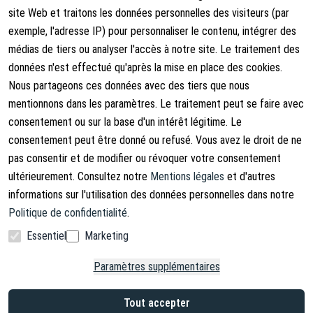
site Web et traitons les données personnelles des visiteurs (par
exemple, l'adresse IP) pour personnaliser le contenu, intégrer des
Mentions légales
À propos de nous
médias de tiers ou analyser l'accès à notre site. Le traitement des
Conditions générales
À propos de nous
données n'est effectué qu'après la mise en place des cookies.
Nous partageons ces données avec des tiers que nous
Droits d'annulation
Contact
mentionnons dans les paramètres. Le traitement peut se faire avec
Rétracter le contrat
Shipping Information
consentement ou sur la base d'un intérêt légitime. Le
consentement peut être donné ou refusé. Vous avez le droit de ne
Politique de confidentialité
pas consentir et de modifier ou révoquer votre consentement
Mentions légales
ultérieurement. Consultez notre
Mentions légales
et d'autres
informations sur l'utilisation des données personnelles dans notre
Politique de confidentialité
.
Essentiel
Marketing
Facebook
Instagram
Paramètres supplémentaires
Copyright © 2026. Lucx Angelsport GmbH
Tout accepter
* TVA incluse, plus frais de livraison