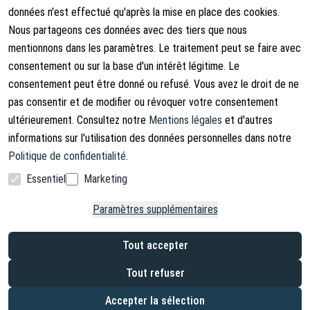
Conditions générales
À propos de nous
données n'est effectué qu'après la mise en place des cookies.
Nous partageons ces données avec des tiers que nous
Droits d'annulation
Contact
mentionnons dans les paramètres. Le traitement peut se faire avec
Rétracter le contrat
Shipping Information
consentement ou sur la base d'un intérêt légitime. Le
consentement peut être donné ou refusé. Vous avez le droit de ne
Politique de confidentialité
pas consentir et de modifier ou révoquer votre consentement
Mentions légales
ultérieurement. Consultez notre
Mentions légales
et d'autres
informations sur l'utilisation des données personnelles dans notre
Politique de confidentialité
.
Essentiel
Marketing
Facebook
Instagram
Paramètres supplémentaires
Copyright © 2026. Lucx Angelsport GmbH
Tout accepter
* TVA incluse, plus frais de livraison
*² Économies par rapport au prix de vente conseillé par le fabricant (PVC)
Tout refuser
*³ Après réception du paiement en Allemagne, pour les clients finaux
uniquement
Accepter la sélection