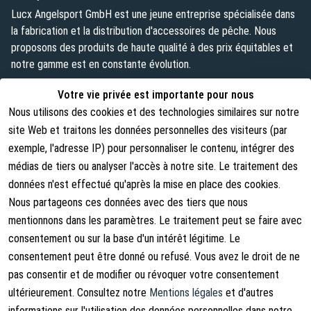
Lucx Angelsport GmbH est une jeune entreprise spécialisée dans
la fabrication et la distribution d'accessoires de pêche. Nous
proposons des produits de haute qualité à des prix équitables et
notre gamme est en constante évolution.
info@lust-aufs-angeln.de
Votre vie privée est importante pour nous
Nous utilisons des cookies et des technologies similaires sur notre
site Web et traitons les données personnelles des visiteurs (par
exemple, l'adresse IP) pour personnaliser le contenu, intégrer des
Mentions légales
À propos de nous
médias de tiers ou analyser l'accès à notre site. Le traitement des
Conditions générales
À propos de nous
données n'est effectué qu'après la mise en place des cookies.
Nous partageons ces données avec des tiers que nous
Droits d'annulation
Contact
mentionnons dans les paramètres. Le traitement peut se faire avec
Rétracter le contrat
Shipping Information
consentement ou sur la base d'un intérêt légitime. Le
consentement peut être donné ou refusé. Vous avez le droit de ne
Politique de confidentialité
pas consentir et de modifier ou révoquer votre consentement
Mentions légales
ultérieurement. Consultez notre
Mentions légales
et d'autres
informations sur l'utilisation des données personnelles dans notre