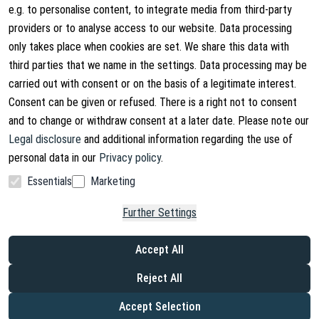
Terms and Conditions
About Us
e.g. to personalise content, to integrate media from third-party
providers or to analyse access to our website. Data processing
Cancellation Rights
Contact
only takes place when cookies are set. We share this data with
Withdraw from contract
Shipping Information
third parties that we name in the settings. Data processing may be
carried out with consent or on the basis of a legitimate interest.
Privacy Policy
Consent can be given or refused. There is a right not to consent
Imprint
and to change or withdraw consent at a later date. Please note our
Legal disclosure
and additional information regarding the use of
personal data in our
Privacy policy
.
Essentials
Marketing
Facebook
Instagram
Further Settings
Copyright © 2026. Lucx Angelsport GmbH
Accept All
* incl. VAT, plus shipping costs
*² Savings compared to the manufacturer's suggested retail price
Reject All
(MSRP)
*³ After receipt of payment within Germany, for end customers only
Accept Selection