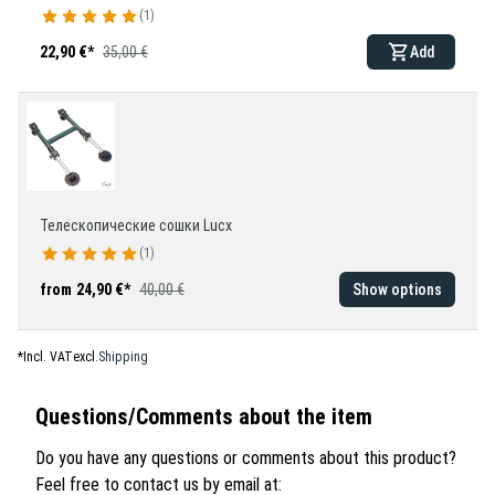
1
22,90 €
*
35,00 €
Add
Телескопические сошки Lucx
1
from
24,90 €
*
40,00 €
Show options
*
Incl. VAT
excl.
Shipping
Questions/Comments about the item
Do you have any questions or comments about this product?
Feel free to contact us by email at: