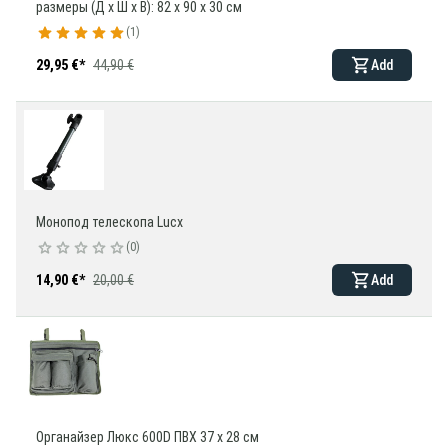
размеры (Д х Ш х В): 82 x 90 x 30 см
1
29,95 €
*
44,90 €
Add
Монопод телескопа Lucx
0
14,90 €
*
20,00 €
Add
Органайзер Люкс 600D ПВХ 37 х 28 см