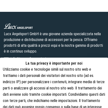
Lucx Angelsport GmbH è una giovane azienda specializzata nella
produzione e distribuzione di accessori per la pesca. Offriamo
prodotti di alta qualità a prezzi equi e la nostra gamma di prodotti
è in continuo sviluppo.
info@lust-aufs-angeln.de
La tua privacy è importante per noi
Utilizziamo cookie e tecnologie simili sul nostro sito web e
trattiamo i dati personali dei visitatori del nostro sito (ad es.
indirizzo IP) per personalizzare i contenuti, integrare media di terze
Note legali
Chi siamo
parti o analizzare gli accessi al nostro sito web. Il trattamento dei
Termini e condizioni
Chi siamo
dati avviene solo tramite cookie impostati. Condividiamo questi dati
con terze parti, che indichiamo nelle impostazioni. Il trattamento
Diritti di recesso
Contatti
dei dati può avvenire previo consenso o sulla base di un interesse