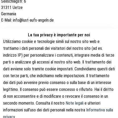
Seilschlagstr. 6
31311 Uetze
Germania
E-Mail: info@lust-aufs-angeln.de
rappresentata dall'amministratore Vitus Klein, Peer Lautenschläger
La tua privacy è importante per noi
P. IVA: DE 259963512
Utilizziamo cookie e tecnologie simili sul nostro sito web e
iscritta nel registro delle imprese del tribunale Hildesheim
trattiamo i dati personali dei visitatori del nostro sito (ad es.
numero di registro delle imprese HRB 203969
indirizzo IP) per personalizzare i contenuti, integrare media di terze
parti o analizzare gli accessi al nostro sito web. Il trattamento dei
dati avviene solo tramite cookie impostati. Condividiamo questi dati
Indirizzo per resi e resi:
con terze parti, che indichiamo nelle impostazioni. Il trattamento
dei dati può avvenire previo consenso o sulla base di un interesse
Lucx Angelsport GmbH
legittimo. Il consenso può essere concesso o rifiutato. Hai il diritto
Friedrich-Seele-Str. 20
38122 Braunschweig
di non acconsentire e di modificare o revocare il consenso in un
Germania
secondo momento. Consulta il nostro
Note legali
e ulteriori
informazioni sull'uso dei dati personali nella nostra
Informativa sulla
privacy
.