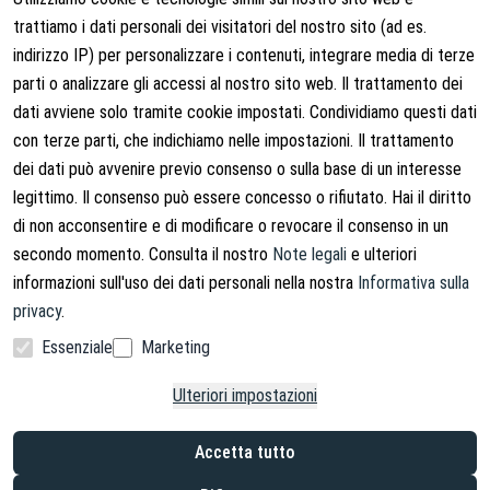
trattiamo i dati personali dei visitatori del nostro sito (ad es.
indirizzo IP) per personalizzare i contenuti, integrare media di terze
Note legali
Chi siamo
parti o analizzare gli accessi al nostro sito web. Il trattamento dei
Termini e condizioni
Chi siamo
dati avviene solo tramite cookie impostati. Condividiamo questi dati
con terze parti, che indichiamo nelle impostazioni. Il trattamento
Diritti di recesso
Contatti
dei dati può avvenire previo consenso o sulla base di un interesse
Recedere dal contratto
Shipping Information
legittimo. Il consenso può essere concesso o rifiutato. Hai il diritto
Informativa sulla privacy
di non acconsentire e di modificare o revocare il consenso in un
secondo momento. Consulta il nostro
Note legali
e ulteriori
Note legali
informazioni sull'uso dei dati personali nella nostra
Informativa sulla
privacy
.
Essenziale
Marketing
Facebook
Instagram
Ulteriori impostazioni
Copyright © 2026. Lucx Angelsport GmbH
Accetta tutto
* IVA inclusa, più spese di spedizione