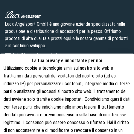
Lucx Angelsport GmbH è una giovane azienda specializzata nella
produzione e distribuzione di accessori per la pesca. Offriamo
prodotti di alta qualità a prezzi equi e la nostra gamma di prodotti
è in continuo sviluppo.
info@lust-aufs-angeln.de
La tua privacy è importante per noi
Utilizziamo cookie e tecnologie simili sul nostro sito web e
trattiamo i dati personali dei visitatori del nostro sito (ad es.
indirizzo IP) per personalizzare i contenuti, integrare media di terze
Note legali
Chi siamo
parti o analizzare gli accessi al nostro sito web. Il trattamento dei
Termini e condizioni
Chi siamo
dati avviene solo tramite cookie impostati. Condividiamo questi dati
con terze parti, che indichiamo nelle impostazioni. Il trattamento
Diritti di recesso
Contatti
dei dati può avvenire previo consenso o sulla base di un interesse
Recedere dal contratto
Shipping Information
legittimo. Il consenso può essere concesso o rifiutato. Hai il diritto
Informativa sulla privacy
di non acconsentire e di modificare o revocare il consenso in un