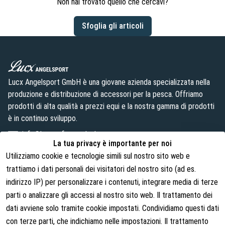
Non hai trovato quello che cercavi?
Sfoglia gli articoli
Lucx Angelsport GmbH è una giovane azienda specializzata nella
produzione e distribuzione di accessori per la pesca. Offriamo
prodotti di alta qualità a prezzi equi e la nostra gamma di prodotti
è in continuo sviluppo.
info@lust-aufs-angeln.de
La tua privacy è importante per noi
Utilizziamo cookie e tecnologie simili sul nostro sito web e
trattiamo i dati personali dei visitatori del nostro sito (ad es.
indirizzo IP) per personalizzare i contenuti, integrare media di terze
Note legali
Chi siamo
parti o analizzare gli accessi al nostro sito web. Il trattamento dei
Termini e condizioni
Chi siamo
dati avviene solo tramite cookie impostati. Condividiamo questi dati
con terze parti, che indichiamo nelle impostazioni. Il trattamento
Diritti di recesso
Contatti