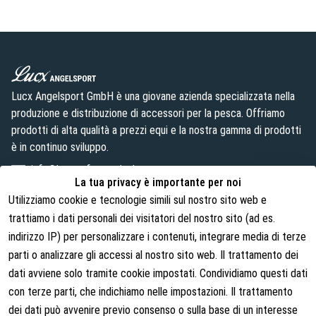
Lucx Angelsport GmbH è una giovane azienda specializzata nella
produzione e distribuzione di accessori per la pesca. Offriamo
prodotti di alta qualità a prezzi equi e la nostra gamma di prodotti
è in continuo sviluppo.
info@lust-aufs-angeln.de
La tua privacy è importante per noi
Utilizziamo cookie e tecnologie simili sul nostro sito web e
trattiamo i dati personali dei visitatori del nostro sito (ad es.
indirizzo IP) per personalizzare i contenuti, integrare media di terze
Note legali
Chi siamo
parti o analizzare gli accessi al nostro sito web. Il trattamento dei
Termini e condizioni
Chi siamo
dati avviene solo tramite cookie impostati. Condividiamo questi dati
con terze parti, che indichiamo nelle impostazioni. Il trattamento
Diritti di recesso
Contatti
dei dati può avvenire previo consenso o sulla base di un interesse