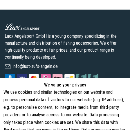
Lucx Angelsport GmbH is a young company specializing in the
manufacture and distribution of fishing accessories. We offer
high-quality products at fair prices, and our product range is
continually being developed.
info@lust-aufs-angeln.de
We value your privacy
We use cookies and similar technologies on our website and
Legal
About us
process personal data of visitors to our website (e.g. IP address),
Terms and Conditions
About Us
e.g. to personalise content, to integrate media from third-party
providers or to analyse access to our website. Data processing
Cancellation Rights
Contact
only takes place when cookies are set. We share this data with
Withdraw from contract
Shipping Information
third parties that we name in the settings. Data processing may be