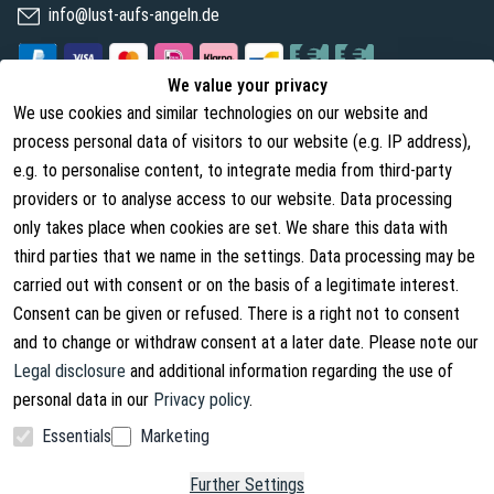
info@lust-aufs-angeln.de
We value your privacy
We use cookies and similar technologies on our website and
Legal
About us
process personal data of visitors to our website (e.g. IP address),
Terms and Conditions
About Us
e.g. to personalise content, to integrate media from third-party
providers or to analyse access to our website. Data processing
Cancellation Rights
Contact
only takes place when cookies are set. We share this data with
Withdraw from contract
Shipping Information
third parties that we name in the settings. Data processing may be
carried out with consent or on the basis of a legitimate interest.
Privacy Policy
Consent can be given or refused. There is a right not to consent
Imprint
and to change or withdraw consent at a later date. Please note our
Legal disclosure
and additional information regarding the use of
personal data in our
Privacy policy
.
Essentials
Marketing
Facebook
Instagram
Further Settings