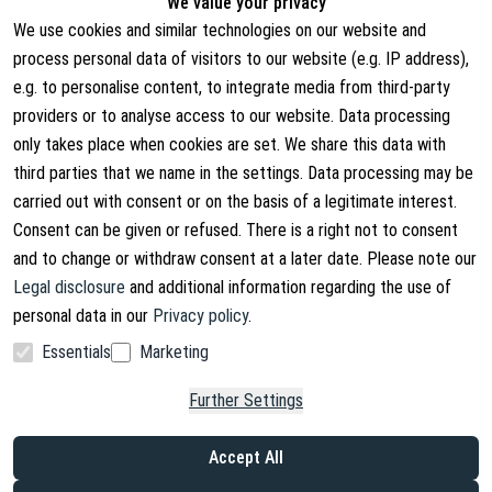
We value your privacy
We use cookies and similar technologies on our website and
Legal
About us
process personal data of visitors to our website (e.g. IP address),
Terms and Conditions
About Us
e.g. to personalise content, to integrate media from third-party
providers or to analyse access to our website. Data processing
Cancellation Rights
Contact
only takes place when cookies are set. We share this data with
Withdraw from contract
Shipping Information
third parties that we name in the settings. Data processing may be
carried out with consent or on the basis of a legitimate interest.
Privacy Policy
Consent can be given or refused. There is a right not to consent
Imprint
and to change or withdraw consent at a later date. Please note our
Legal disclosure
and additional information regarding the use of
personal data in our
Privacy policy
.
Essentials
Marketing
Facebook
Instagram
Further Settings
Copyright © 2026. Lucx Angelsport GmbH
Accept All
* incl. VAT, plus shipping costs
*² Savings compared to the manufacturer's suggested retail price