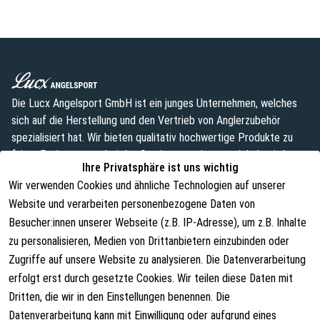
Die Lucx Angelsport GmbH ist ein junges Unternehmen, welches
sich auf die Herstellung und den Vertrieb von Anglerzubehör
spezialisiert hat. Wir bieten qualitativ hochwertige Produkte zu
fairen Preisen an, wobei das Sortiment weiterentwickelt wird.
Ihre Privatsphäre ist uns wichtig
info@lust-aufs-angeln.de
Wir verwenden Cookies und ähnliche Technologien auf unserer
Website und verarbeiten personenbezogene Daten von
Besucher:innen unserer Webseite (z.B. IP-Adresse), um z.B. Inhalte
zu personalisieren, Medien von Drittanbietern einzubinden oder
Rechtliches
Über uns
Zugriffe auf unsere Website zu analysieren. Die Datenverarbeitung
AGB
Über uns
erfolgt erst durch gesetzte Cookies. Wir teilen diese Daten mit
Dritten, die wir in den Einstellungen benennen. Die
Widerrufsrecht
Kontakt
Datenverarbeitung kann mit Einwilligung oder aufgrund eines