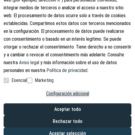
Términos y condiciones
Sobre nosotros
integrar medios de terceros o analizar el acceso a nuestro sitio
Derechos de cancelación
Contacto
web. El procesamiento de datos ocurre solo a través de cookies
Revocar contrato
Información de envío
establecidas. Compartimos estos datos con terceros mencionados
en la configuración. El procesamiento de datos puede realizarse
Política de privacidad
con consentimiento o basado en un interés legítimo. Se puede
Aviso legal
otorgar o rechazar el consentimiento. Tiene derecho a no consentir
y a cambiar o revocar el consentimiento más adelante. Consulte
nuestra
Aviso legal
y más información sobre el uso de datos
personales en nuestra
Política de privacidad
.
Facebook
Instagram
Esencial
Marketing
Copyright © 2026. Lucx Angelsport GmbH
Configuración adicional
* IVA incluido, más gastos de envío
Aceptar todo
*² Ahorros en comparación con el precio de venta recomendado por el
fabricante (PVPR)
Rechazar todo
*³ Después de recibir el pago dentro de Alemania, solo para clientes
finales
Aceptar selección