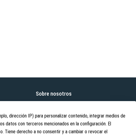
Sobre nosotros
Sobre nosotros
Contacto
lo, dirección IP) para personalizar contenido, integrar medios de
tos datos con terceros mencionados en la configuración. El
Información de envío
. Tiene derecho a no consentir y a cambiar o revocar el