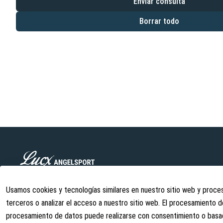
Enviar consulta
Borrar todo
Lucx Angelsport GmbH es una empresa joven especializada en la f
accesorios de pesca. Ofrecemos productos de alta calidad a pre
Usamos cookies y tecnologías similares en nuestro sitio web y proces
de productos se desarrolla continuamente.
terceros o analizar el acceso a nuestro sitio web. El procesamiento 
info@lust-aufs-angeln.de
procesamiento de datos puede realizarse con consentimiento o basado