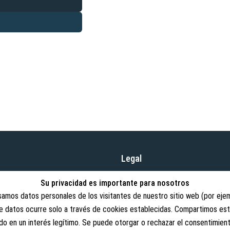
Legal
Términos y condiciones
abricación y distribución de
Su privacidad es importante para nosotros
cios justos y nuestra gama
Derechos de cancelación
amos datos personales de los visitantes de nuestro sitio web (por ejemp
de datos ocurre solo a través de cookies establecidas. Compartimos es
Revocar contrato
 en un interés legítimo. Se puede otorgar o rechazar el consentimiento