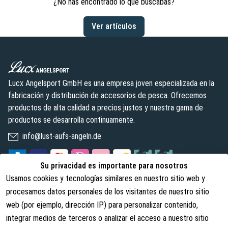
¿No has encontrado lo que buscabas?
Ver artículos
Lucx Angelsport GmbH es una empresa joven especializada en la
fabricación y distribución de accesorios de pesca. Ofrecemos
productos de alta calidad a precios justos y nuestra gama de
productos se desarrolla continuamente.
info@lust-aufs-angeln.de
Su privacidad es importante para nosotros
Usamos cookies y tecnologías similares en nuestro sitio web y
Legal
Sobre nosotros
procesamos datos personales de los visitantes de nuestro sitio
web (por ejemplo, dirección IP) para personalizar contenido,
Términos y condiciones
Sobre nosotros
integrar medios de terceros o analizar el acceso a nuestro sitio
Derechos de cancelación
Contacto