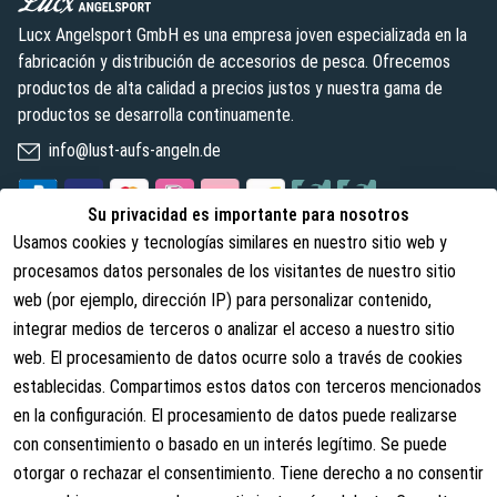
Lucx Angelsport GmbH es una empresa joven especializada en la
fabricación y distribución de accesorios de pesca. Ofrecemos
productos de alta calidad a precios justos y nuestra gama de
productos se desarrolla continuamente.
info@lust-aufs-angeln.de
Su privacidad es importante para nosotros
Usamos cookies y tecnologías similares en nuestro sitio web y
Legal
Sobre nosotros
procesamos datos personales de los visitantes de nuestro sitio
web (por ejemplo, dirección IP) para personalizar contenido,
Términos y condiciones
Sobre nosotros
integrar medios de terceros o analizar el acceso a nuestro sitio
Derechos de cancelación
Contacto
web. El procesamiento de datos ocurre solo a través de cookies
Revocar contrato
Información de envío
establecidas. Compartimos estos datos con terceros mencionados
en la configuración. El procesamiento de datos puede realizarse
Política de privacidad
con consentimiento o basado en un interés legítimo. Se puede
Aviso legal
otorgar o rechazar el consentimiento. Tiene derecho a no consentir