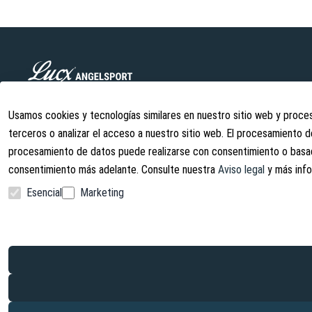
Lucx Angelsport GmbH es una empresa joven especializada en la f
accesorios de pesca. Ofrecemos productos de alta calidad a pre
Usamos cookies y tecnologías similares en nuestro sitio web y proces
de productos se desarrolla continuamente.
terceros o analizar el acceso a nuestro sitio web. El procesamiento 
info@lust-aufs-angeln.de
procesamiento de datos puede realizarse con consentimiento o basado
consentimiento más adelante. Consulte nuestra
Aviso legal
y más info
Esencial
Marketing
Facebook
Instagram