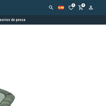
0
0
sorios de pesca