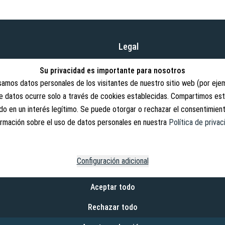
Legal
Términos y condiciones
abricación y distribución de
Su privacidad es importante para nosotros
cios justos y nuestra gama
Derechos de cancelación
amos datos personales de los visitantes de nuestro sitio web (por ejemp
de datos ocurre solo a través de cookies establecidas. Compartimos es
Revocar contrato
 en un interés legítimo. Se puede otorgar o rechazar el consentimiento
Política de privacidad
rmación sobre el uso de datos personales en nuestra
Política de privac
Aviso legal
Configuración adicional
Copyright © 2026. Lucx Angelsport 
Aceptar todo
* IVA incluido, más gastos de envío
Rechazar todo
*² Ahorros en comparación con el pr
*³ Después de recibir el pago dentro 