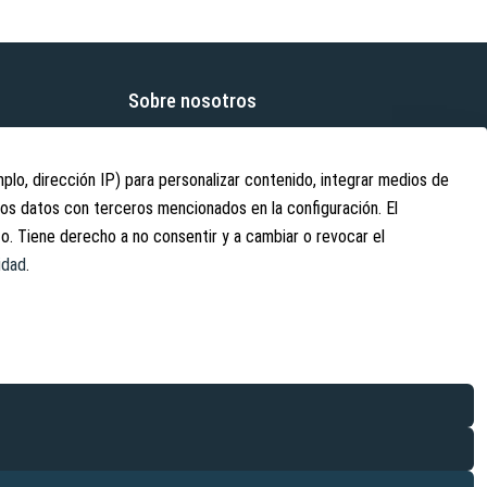
Sobre nosotros
Sobre nosotros
Contacto
lo, dirección IP) para personalizar contenido, integrar medios de
tos datos con terceros mencionados en la configuración. El
Información de envío
. Tiene derecho a no consentir y a cambiar o revocar el
idad
.
GmbH
ecio de venta recomendado por el fabricante (PVPR)
de Alemania, solo para clientes finales