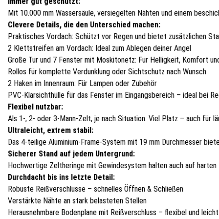
Immer gut geschützt:
Mit 10.000 mm Wassersäule, versiegelten Nähten und einem beschicht
Clevere Details, die den Unterschied machen:
Praktisches Vordach: Schützt vor Regen und bietet zusätzlichen St
2 Klettstreifen am Vordach: Ideal zum Ablegen deiner Angel
Große Tür und 7 Fenster mit Moskitonetz: Für Helligkeit, Komfort un
Rollos für komplette Verdunklung oder Sichtschutz nach Wunsch
2 Haken im Innenraum: Für Lampen oder Zubehör
PVC-Klarsichthülle für das Fenster im Eingangsbereich – ideal bei R
Flexibel nutzbar:
Als 1-, 2- oder 3-Mann-Zelt, je nach Situation. Viel Platz – auch für 
Ultraleicht, extrem stabil:
Das 4-teilige Aluminium-Frame-System mit 19 mm Durchmesser bietet m
Sicherer Stand auf jedem Untergrund:
Hochwertige Zeltheringe mit Gewindesystem halten auch auf harte
Durchdacht bis ins letzte Detail:
Robuste Reißverschlüsse – schnelles Öffnen & Schließen
Verstärkte Nähte an stark belasteten Stellen
Herausnehmbare Bodenplane mit Reißverschluss – flexibel und leicht 