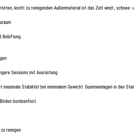
eten, leicht zu reinigenden Außenmaterial ist das Zelt wind-, schnee-
auraum
d Belüftung
egen
längere Sessions mit Ausrüstung.
aximale Stabilität bei minimalem Gewicht. Gummieinlagen in den Stange
n Böden bombenfest.
zu reinigen