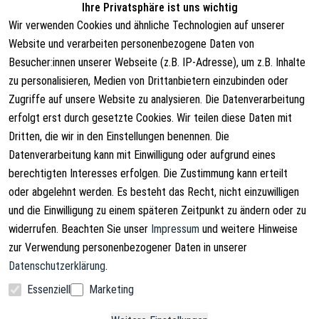
Ihre Privatsphäre ist uns wichtig
info@lust-aufs-angeln.de
Wir verwenden Cookies und ähnliche Technologien auf unserer
Website und verarbeiten personenbezogene Daten von
Besucher:innen unserer Webseite (z.B. IP-Adresse), um z.B. Inhalte
zu personalisieren, Medien von Drittanbietern einzubinden oder
Rechtliches
Über uns
Zugriffe auf unsere Website zu analysieren. Die Datenverarbeitung
AGB
Über uns
erfolgt erst durch gesetzte Cookies. Wir teilen diese Daten mit
Dritten, die wir in den Einstellungen benennen. Die
Widerrufsrecht
Kontakt
Datenverarbeitung kann mit Einwilligung oder aufgrund eines
Vertrag widerrufen
Versandinformationen
berechtigten Interesses erfolgen. Die Zustimmung kann erteilt
oder abgelehnt werden. Es besteht das Recht, nicht einzuwilligen
Datenschutzerklärung
und die Einwilligung zu einem späteren Zeitpunkt zu ändern oder zu
Impressum
widerrufen. Beachten Sie unser
Impressum
und weitere Hinweise
zur Verwendung personenbezogener Daten in unserer
Datenschutzerklärung
.
Essenziell
Marketing
Facebook
Instagram