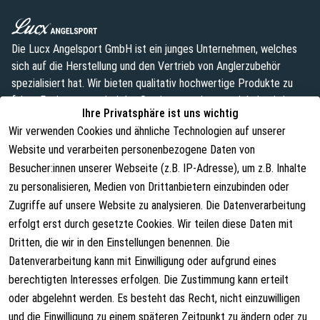
Die Lucx Angelsport GmbH ist ein junges Unternehmen, welches
sich auf die Herstellung und den Vertrieb von Anglerzubehör
spezialisiert hat. Wir bieten qualitativ hochwertige Produkte zu
fairen Preisen an, wobei das Sortiment weiterentwickelt wird.
Ihre Privatsphäre ist uns wichtig
info@lust-aufs-angeln.de
Wir verwenden Cookies und ähnliche Technologien auf unserer
Website und verarbeiten personenbezogene Daten von
Besucher:innen unserer Webseite (z.B. IP-Adresse), um z.B. Inhalte
zu personalisieren, Medien von Drittanbietern einzubinden oder
Rechtliches
Über uns
Zugriffe auf unsere Website zu analysieren. Die Datenverarbeitung
AGB
Über uns
erfolgt erst durch gesetzte Cookies. Wir teilen diese Daten mit
Dritten, die wir in den Einstellungen benennen. Die
Widerrufsrecht
Kontakt
Datenverarbeitung kann mit Einwilligung oder aufgrund eines
Vertrag widerrufen
Versandinformationen
berechtigten Interesses erfolgen. Die Zustimmung kann erteilt
oder abgelehnt werden. Es besteht das Recht, nicht einzuwilligen
Datenschutzerklärung
und die Einwilligung zu einem späteren Zeitpunkt zu ändern oder zu