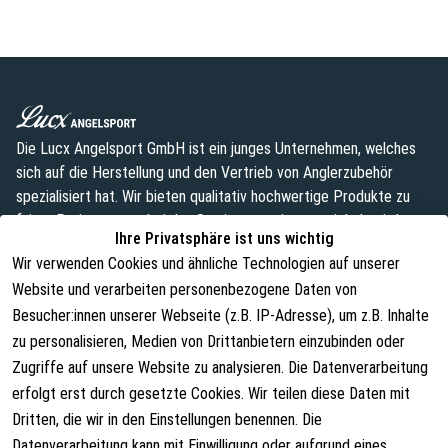
Die Lucx Angelsport GmbH ist ein junges Unternehmen, welches
sich auf die Herstellung und den Vertrieb von Anglerzubehör
spezialisiert hat. Wir bieten qualitativ hochwertige Produkte zu
fairen Preisen an, wobei das Sortiment weiterentwickelt wird.
Ihre Privatsphäre ist uns wichtig
info@lust-aufs-angeln.de
Wir verwenden Cookies und ähnliche Technologien auf unserer
Website und verarbeiten personenbezogene Daten von
Besucher:innen unserer Webseite (z.B. IP-Adresse), um z.B. Inhalte
zu personalisieren, Medien von Drittanbietern einzubinden oder
Rechtliches
Über uns
Zugriffe auf unsere Website zu analysieren. Die Datenverarbeitung
AGB
Über uns
erfolgt erst durch gesetzte Cookies. Wir teilen diese Daten mit
Dritten, die wir in den Einstellungen benennen. Die
Widerrufsrecht
Kontakt
Datenverarbeitung kann mit Einwilligung oder aufgrund eines