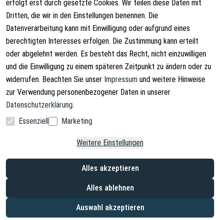
AGB
Über uns
erfolgt erst durch gesetzte Cookies. Wir teilen diese Daten mit
Dritten, die wir in den Einstellungen benennen. Die
Widerrufsrecht
Kontakt
Datenverarbeitung kann mit Einwilligung oder aufgrund eines
Vertrag widerrufen
Versandinformationen
berechtigten Interesses erfolgen. Die Zustimmung kann erteilt
oder abgelehnt werden. Es besteht das Recht, nicht einzuwilligen
Datenschutzerklärung
und die Einwilligung zu einem späteren Zeitpunkt zu ändern oder zu
Impressum
widerrufen. Beachten Sie unser
Impressum
und weitere Hinweise
zur Verwendung personenbezogener Daten in unserer
Datenschutzerklärung
.
Essenziell
Marketing
Facebook
Instagram
Weitere Einstellungen
Copyright © 2026. Lucx Angelsport GmbH
Alles akzeptieren
* inkl. ges. MwSt. zzgl. Versandkosten
*² Ersparnis gegenüber dem UVP (Unverbindliche Preisempfehlung des
Alles ablehnen
Herstellers)
*³ nach Zahlungseingang innerhalb Deutschlands, nur für Endkunden
Auswahl akzeptieren